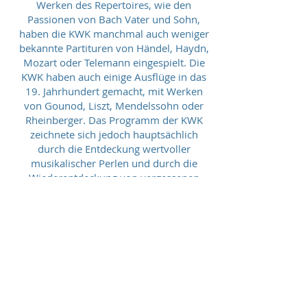
Werken des Repertoires, wie den
Passionen von Bach Vater und Sohn,
haben die KWK manchmal auch weniger
bekannte Partituren von Händel, Haydn,
Mozart oder Telemann eingespielt. Die
KWK haben auch einige Ausflüge in das
19. Jahrhundert gemacht, mit Werken
von Gounod, Liszt, Mendelssohn oder
Rheinberger. Das Programm der KWK
zeichnete sich jedoch hauptsächlich
durch die Entdeckung wertvoller
musikalischer Perlen und durch die
Wiederentdeckung von vergessenen
Meisterwerken aus. Dies trug dazu bei,
Komponisten wie Emanuele d'Astorga,
Luigi Boccherini, Antonio Bononcini,
Carl Heinrich Graun, Johann Adolf
Hasse, Reinhard Keiser, Nicola Porpora,
Giuseppe Sellitto, Gottfried Heinrich
Stölzel, Tommaso Traetta, František
Tůma, ... ans Licht zu holen.